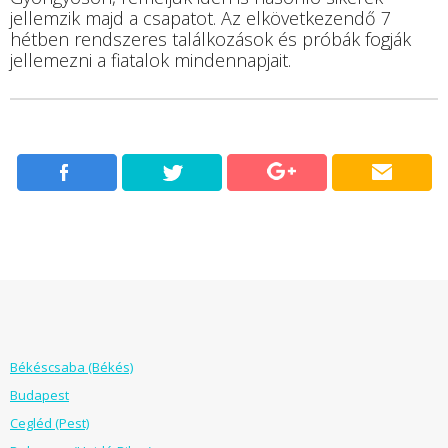
jellemzik majd a csapatot. Az elkövetkezendő 7
hétben rendszeres találkozások és próbák fogják
jellemezni a fiatalok mindennapjait.
Békéscsaba (Békés)
Budapest
Cegléd (Pest)