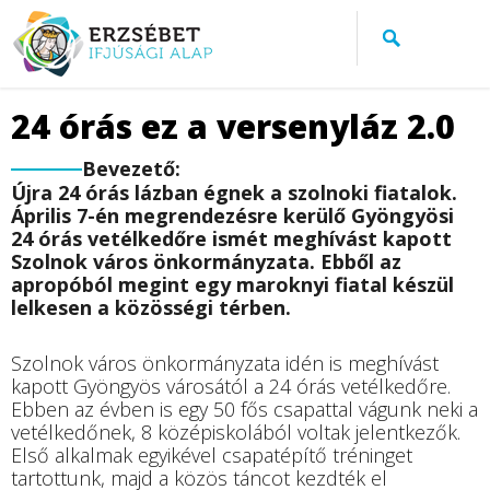
Jump to navigation
24 órás ez a versenyláz 2.0
Bevezető:
Újra 24 órás lázban égnek a szolnoki fiatalok.
Április 7-én megrendezésre kerülő Gyöngyösi
24 órás vetélkedőre ismét meghívást kapott
Szolnok város önkormányzata. Ebből az
apropóból megint egy maroknyi fiatal készül
lelkesen a közösségi térben.
Szolnok város önkormányzata idén is meghívást
kapott Gyöngyös városától a 24 órás vetélkedőre.
Ebben az évben is egy 50 fős csapattal vágunk neki a
vetélkedőnek, 8 középiskolából voltak jelentkezők.
Első alkalmak egyikével csapatépítő tréninget
tartottunk, majd a közös táncot kezdték el