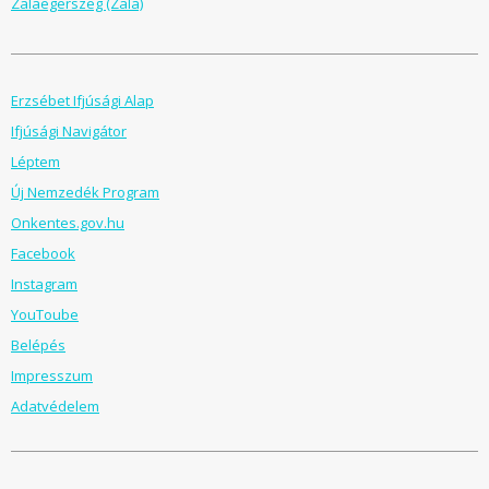
Zalaegerszeg (Zala)
Erzsébet Ifjúsági Alap
Ifjúsági Navigátor
Léptem
Új Nemzedék Program
Onkentes.gov.hu
Facebook
Instagram
YouToube
Belépés
Impresszum
Adatvédelem