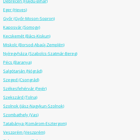
Debrecen (Hajdú-Bihar)
Eger (Heves)
Győr (Győr-Moson-Sopron)
Kaposvár (Somogy)
Kecskemét (Bács-Kiskun)
Miskolc (Borsod-Abaúj-Zemplén)
Nyíregyháza (Szabolcs-Szatmár-Bereg)
Pécs (Baranya)
Salgótarján (Nógrád)
Szeged (Csongrád)
Székesfehérvár (Fejér)
Szekszárd (Tolna)
Szolnok (Jász-Nagykun-Szolnok)
Szombathely (Vas)
Tatabánya (Komárom-Esztergom)
Veszprém (Veszprém)