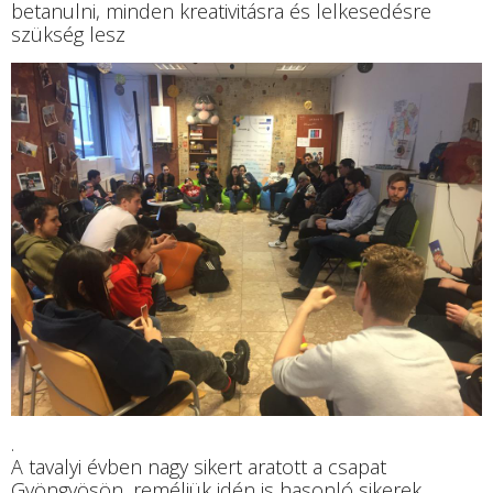
betanulni, minden kreativitásra és lelkesedésre
szükség lesz
.
A tavalyi évben nagy sikert aratott a csapat
Gyöngyösön, reméljük idén is hasonló sikerek